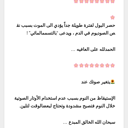
حصر
البول
لفترة
طويلة
جداً
يؤدي
الى
الموت
بسبب
نق
ص
الصوديوم
في
الدم
،
ويدعى
“
بالتسمم
المائي
” !
الحمدلله
على
العافيه
…
يتغير
صوتك
عند
الإستيقاظ
من
النوم
بسبب
عدم
استخدام
الأوتار
الصوتية
خلال
النوم
فتصبح
مشدودة
وتحتاج
لبعض
الوقت
لتلين
.
سبحان
الله
الخالق
المبدع
…