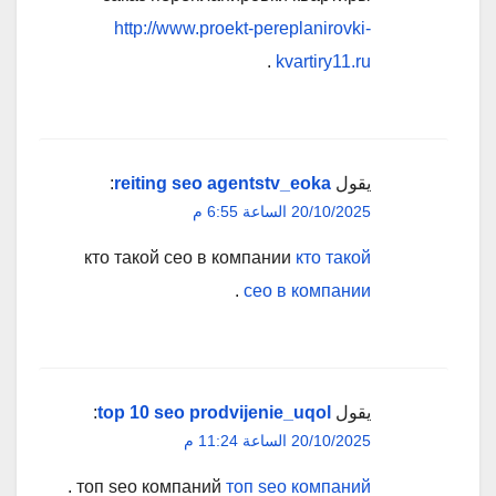
http://www.proekt-pereplanirovki-
.
kvartiry11.ru
يقول
reiting seo agentstv_eoka
:
20/10/2025 الساعة 6:55 م
кто такой сео в компании
кто такой
.
сео в компании
يقول
top 10 seo prodvijenie_uqol
:
20/10/2025 الساعة 11:24 م
.
топ seo компаний
топ seo компаний