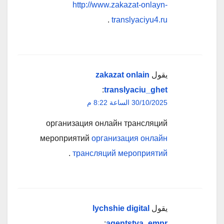
http://www.zakazat-onlayn-
.
translyaciyu4.ru
يقول
zakazat onlain
:
translyaciu_ghet
30/10/2025 الساعة 8:22 م
организация онлайн трансляций
мероприятий
организация онлайн
.
трансляций мероприятий
يقول
lychshie digital
:
agentstva_empr