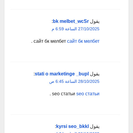
يقول
bk melbet_wcSr
:
27/10/2025 الساعة 6:59 م
.
сайт бк мелбет
сайт бк мелбет
يقول
stati o marketinge _bupl
:
28/10/2025 الساعة 6:45 ص
.
seo статьи
seo статьи
يقول
kyrsi seo_bkkl
: