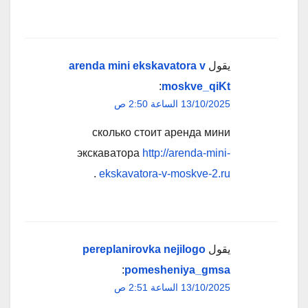
يقول
arenda mini ekskavatora v
:
moskve_qiKt
13/10/2025 الساعة 2:50 ص
сколько стоит аренда мини
экскаватора
http://arenda-mini-
.
ekskavatora-v-moskve-2.ru
يقول
pereplanirovka nejilogo
:
pomesheniya_gmsa
13/10/2025 الساعة 2:51 ص