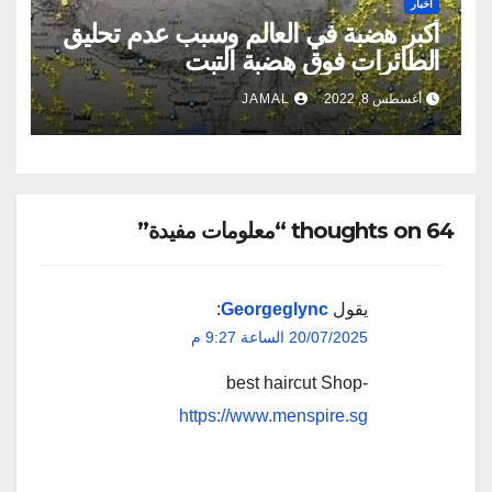
اخبار
أكبر هضبة في العالم وسبب عدم تحليق
الطائرات فوق هضبة التبت
أغسطس 8, 2022
JAMAL
64 thoughts on “معلومات مفيدة”
يقول
Georgeglync
:
20/07/2025 الساعة 9:27 م
best haircut Shop-
https://www.menspire.sg