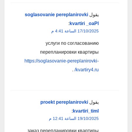
يقول
soglasovanie pereplanirovki
:
kvartiri _oaPl
17/10/2025 الساعة 4:41 م
услуги по согласованию
перепланировки квартиры
https://soglasovanie-pereplanirovki-
.
kvartiry4.ru/
يقول
proekt pereplanirovki
:
kvartiri_timl
19/10/2025 الساعة 12:41 م
заказ перепланировки квартиры