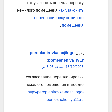
как узаконить перепланировку
нежилого помещения
как узаконить
перепланировку нежилого
.
помещения
يقول
pereplanirovka nejilogo
:
pomesheniya_jyEr
13/10/2025 الساعة 3:05 ص
согласование перепланировки
нежилого помещения в москве
http://pereplanirovka-nezhilogo-
.
pomeshcheniya11.ru