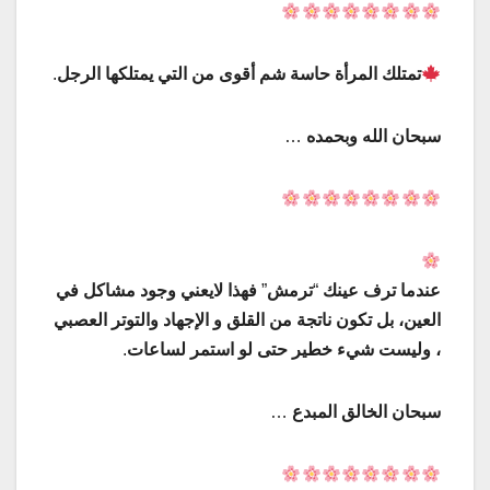
تمتلك
المرأة
حاسة
شم
أقوى
من
التي
يمتلكها
الرجل
.
سبحان
الله
وبحمده
…
عندما
ترف
عينك
“
ترمش
”
فهذا
لايعني
وجود
مشاكل
في
العين،
بل
تكون
ناتجة
من
القلق
و
الإجهاد
و
التوتر
العصبي
،
وليست
شيء
خطير
حتى
لو
استمر
لساعات
.
سبحان
الخالق
المبدع
…