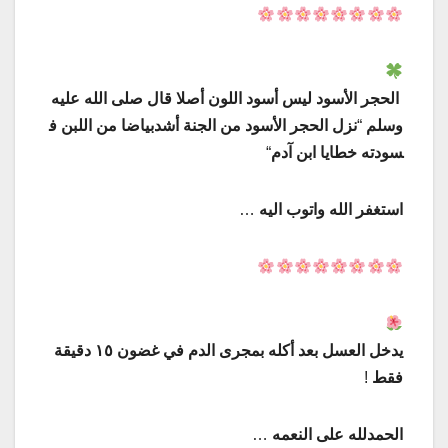
الحجر
الأسود
ليس
أسود
اللون
أصلا
قال
صلى
الله
عليه
وسلم
“
نزل
الحجر
الأسود
من
الجنة
أشد
بياضا
من
اللبن
ف
سودته
خطايا
ابن
آدم
“
استغفر
الله
واتوب
اليه
…
يدخل
العسل
بعد
أكله
بمجرى
الدم
في
غضون
١٥
دقيقة
فقط
!
الحمدلله
على
النعمه
…