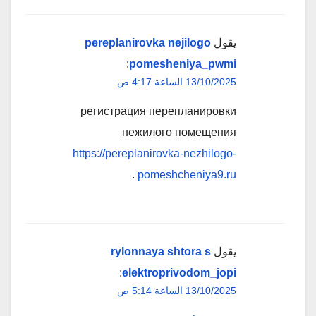
يقول
pereplanirovka nejilogo
:
pomesheniya_pwmi
13/10/2025 الساعة 4:17 ص
регистрация перепланировки
нежилого помещения
https://pereplanirovka-nezhilogo-
.
pomeshcheniya9.ru
يقول
rylonnaya shtora s
:
elektroprivodom_jopi
13/10/2025 الساعة 5:14 ص