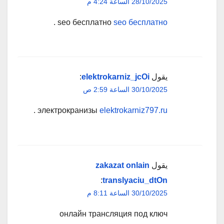
28/10/2025 الساعة 4:24 م
.
seo бесплатно
seo бесплатно
يقول
elektrokarniz_jcOi
:
30/10/2025 الساعة 2:59 ص
.
электрокранизы
elektrokarniz797.ru
يقول
zakazat onlain
:
translyaciu_dtOn
30/10/2025 الساعة 8:11 م
онлайн трансляция под ключ