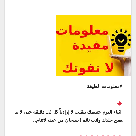
#
معلومات
_
لطيفة
اثناء
النوم
جسمك
يتقلب
لا
إرادياً
كل
12
دقيقة
حتى
لا
يت
عفن
جلدك
وانت
نائم
!
سبحان
من
عينه
لا
تنام
…