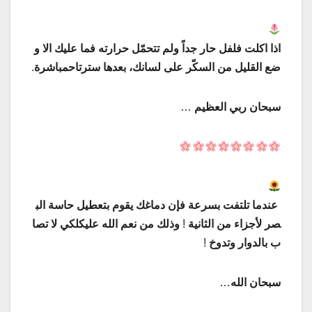
اذا
اكلت
فلفل
حار
جداً
ولم
تتحمّل
حرارته
فما
عليك
الا
و
ضع
القليل
من
السكّر
على
لسانك،
بعدها
سترتاح
مباشرة
.
سبحان
ربي
العظيم
…
عندما
تلتفت
بسرعة
فإن
دماغك
يقوم
بتعطيل
حاسة
الب
صر
لأجزاء
من
الثانية
!
وذلك
من
نعم
الله
عليك
لكي
لا
تصا
ب
بالدوار
وتدوخ
!
سبحان
الله
…