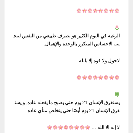
الرغبة
في
النوم
الكثير
هو
تصرف
طبيعي
من
النفس
لتتج
نب
الاحساس
المتكرر
بالوحدة
والإهمال
.
لاحول
ولا
قوة
إلا
بالله
…
يستغرق
الإنسان
21
يوم
حتي
يصبح
ما
يفعله
عاده
,
و
يست
غرق
الإنسان
21
يوم
أيضًا
حتي
يتخلص
من
أي
عاده
.
لا
إله
الا
الله
…