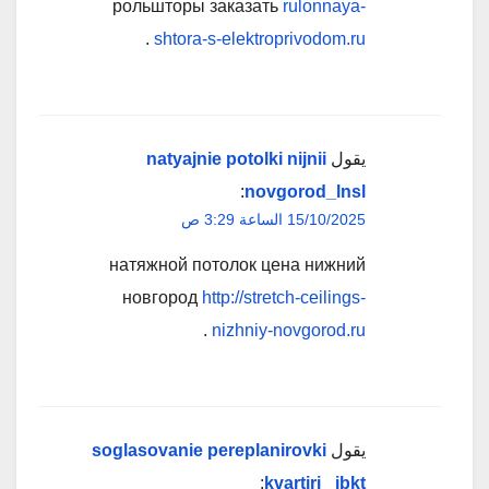
рольшторы заказать
rulonnaya-
.
shtora-s-elektroprivodom.ru
يقول
natyajnie potolki nijnii
:
novgorod_lnsl
15/10/2025 الساعة 3:29 ص
натяжной потолок цена нижний
новгород
http://stretch-ceilings-
.
nizhniy-novgorod.ru
يقول
soglasovanie pereplanirovki
:
kvartiri _ibkt