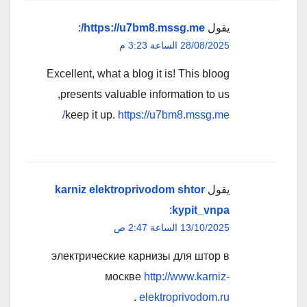
يقول
https://u7bm8.mssg.me/
:
28/08/2025 الساعة 3:23 م
Excellent, what a blog it is! This bloog
presents valuable information to us,
keep it up.
https://u7bm8.mssg.me/
يقول
karniz elektroprivodom shtor
:
kypit_vnpa
13/10/2025 الساعة 2:47 ص
электрические карнизы для штор в
москве
http://www.karniz-
.
elektroprivodom.ru