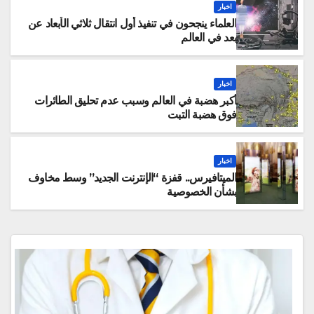
اخبار
العلماء ينجحون في تنفيذ أول انتقال ثلاثي الأبعاد عن
بعد في العالم
اخبار
أكبر هضبة في العالم وسبب عدم تحليق الطائرات
فوق هضبة التبت
اخبار
الميتافيرس.. قفزة “الإنترنت الجديد” وسط مخاوف
بشأن الخصوصية