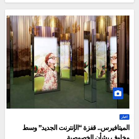
اخبار
الميتافيرس.. قفزة “الإنترنت الجديد” وسط
مخاوف بشأن الخصوصية