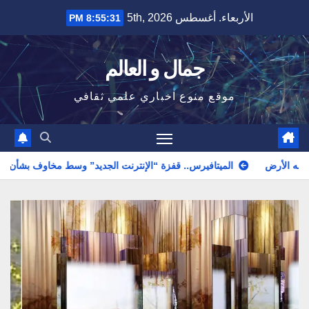
Ski
الأربعاء. أغسطس 5th, 2026
8:55:33 PM
t
conten
جمال و العالم
موقع منوع اخباري علمي ثقافي
افيرس.. قفزة “الإنترنت الجديد” وسط مخاوف بشأن الخصوصية
أكبر هضبة في العالم وسبب عدم تحليق الطائرات فوق هضبة التبت