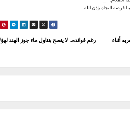
 فرصة النجاة بإذن الله.
ه أثناء
رغم فوائده.. لا ينصح بتناول ماء جوز الهند لهؤل