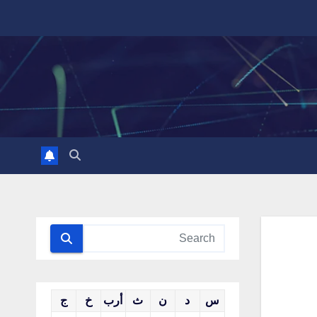
س
د
ن
ث
أرب
خ
ج