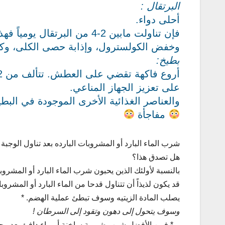
البرتقال :
أحلى دواء.
فإن تناولت مابين 2-4 من الب
وخفض الكولسترول، وإذابة حصى الكلى، وكذ
بطيخ:
على تعزيز الجهاز المناعي.
والعناصر الغذائية الأخرى الموجودة في البطيخ هي أن
مفاجأة
شرب الماء البارد أو المشروبات البارده بعد تناول الوجبة
هل تصدق هذا؟
بالنسبة لأولئك الذين يحبون شرب الماء البارد أو المشروب
قد يكون لذيذاً أن تتناول قدحا من الماء البارد أو المشر
يصلب المادة الزيتيه وسوف تبطئ عملية الهضم. *
وسوف يتحول إلى دهون وتقود إلى السرطان !
_ * فمن الأفضل شرب شوربة ساخنة أو ماء دافئ بعد وجبة