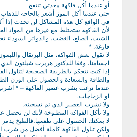
أو عندما أكل فاكهة معدتي تنتفخ
حتى عندما أكل الموز أشعر بالحاجه للذهاب إ
في الواقع كل هذه المشاكل لن تحدث إذا أك
لأن الفاكهة ستختلط مع غيرها من المواد الغذا
الشيب، الصلع، الغضب، والدوائر السوداء تح
فارغة. *
لا تقول بعض الفواكه، مثل البرتقال والليمو
أجسامنا، وفقا للدكتور هربرت شيلتون الذ
إذا كنت تتحكم بالطريقة الصحيحة لتناول ال
والطاقة والسعادة والحصول على الوزن الطب
عندما ترغب بشرب عصير الفاكهة – * اشرب 
أو الزجاجات.
ولا تشرب العصير الذي تم تسخينه.
ولا تأكل الفواكه المطبوخة لأنك لن تحصل عل
لا يمكنك الحصول على طعمها.فالطبخ يدمر ال
ولكن تناول الفاكهة كاملة أفضل من شرب ال