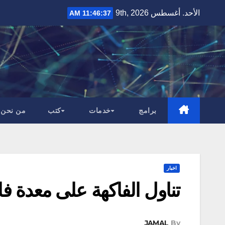
Ski
الأحد. أغسطس 9th, 2026
11:46:38 AM
t
conten
برامج
خدمات
كتب
من نحن
اخبار
تناول الفاكهة على معدة فا
JAMAL
By