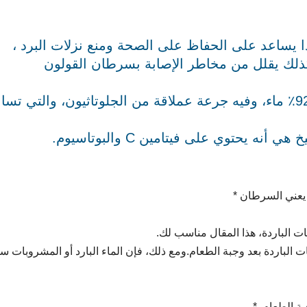
رتقال يومياً فهذا يساعد على الحفاظ على الصحة ومنع نزلات البرد ،
لك يقلل من مخاطر الإصابة بسرطان القولون
أروع فاكهة تقضي على العطش. تتألف من 92٪ ماء، وفيه جرعة عملاقة من الجلوتاثيون، والتي ت
ه يحتوي على فيتامين C والبوتاسيوم.
 يعني السرطان *
ات الباردة، هذا المقال مناسب لك.
وبات الباردة بعد وجبة الطعام.ومع ذلك، فإن الماء البارد أو المشروبات 
 الطعام. * _