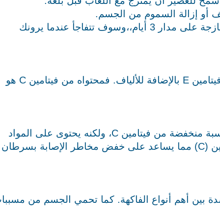
سمح للعصير أن يمتزج مع اللعاب قبل بلعه.
مجرد أكل الفاكهة وشرب عصير الفواكه الطازجة على مدار 3 أيام،،وسوف تتفاجأ عندما يرونك
هذا هو مصدر جيد للبوتاسيوم والمغنيسوم وفيتامين E بالإضافة للألياف. فمحتواه من فيتامين C هو
نعم..على الرغم من أن التفاح يحتوي على نسبة منخفضة من فيتامين C، ولكنه يحتوى على المواد
المضادة للأكسدة التي تعزز من نشاط فيتامين (C) مما يساعد على خفض مخاطر الإصابة بسرطان
دة بين أهم أنواع الفاكهة. كما تحمي الجسم من مسببا