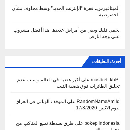
الميتافيرس.. قفزة “الإنترنت الجديد” وسط مخاوف بشأن
الخصوصية
يحمي قلبك ويقي من أمراض عديدة.. هذا أفضل مشروب
على وجه الأرض
أحدث التعليقات
mostbet_khPl
على
أكبر هضبة في العالم وسبب عدم
تحليق الطائرات فوق هضبة التبت
RandomNameAmild
على
الموقف الوبائي في العراق
ليوم الاثنين 17/8/2020
bokep indonesia
على
طرق بسيطة تمنع العناكب من
دخول منزلك