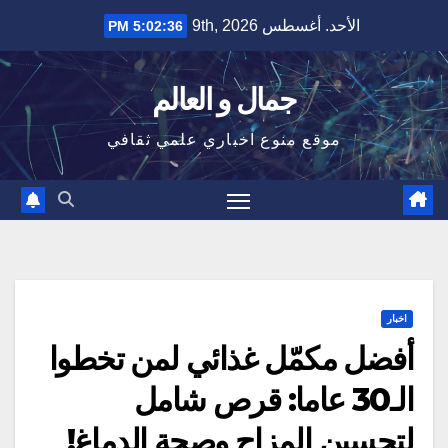
Ski
الأحد. أغسطس 9th, 2026
5:02:37 PM
t
conten
جمال و العالم
موقع منوع اخباري علمي ثقافي
اخبار
أفضل مكمّل غذائي لمن تخطوا
الـ30 عاما: قرص شامل
لتحسين المزاج وصحة الدماغ!