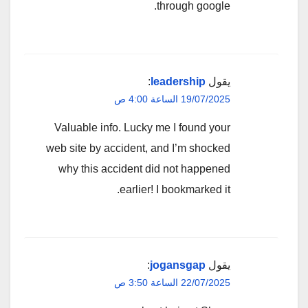
through google.
يقول
leadership
:
19/07/2025 الساعة 4:00 ص
Valuable info. Lucky me I found your
web site by accident, and I’m shocked
why this accident did not happened
earlier! I bookmarked it.
يقول
jogansgap
:
22/07/2025 الساعة 3:50 ص