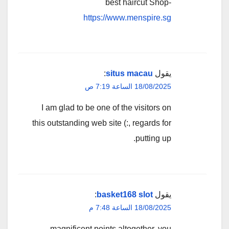
best haircut Shop-
https://www.menspire.sg
يقول
situs macau
:
18/08/2025 الساعة 7:19 ص
I am glad to be one of the visitors on
this outstanding web site (:, regards for
putting up.
يقول
basket168 slot
:
18/08/2025 الساعة 7:48 م
magnificent points altogether, you