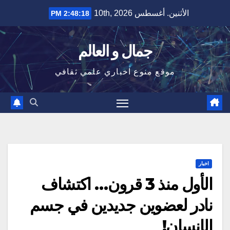
Ski
الأثنين. أغسطس 10th, 2026
2:48:19 PM
t
conten
جمال و العالم
موقع منوع اخباري علمي ثقافي
اخبار
الأول منذ 3 قرون… اكتشاف
نادر لعضوين جديدين في جسم
الإنسان!