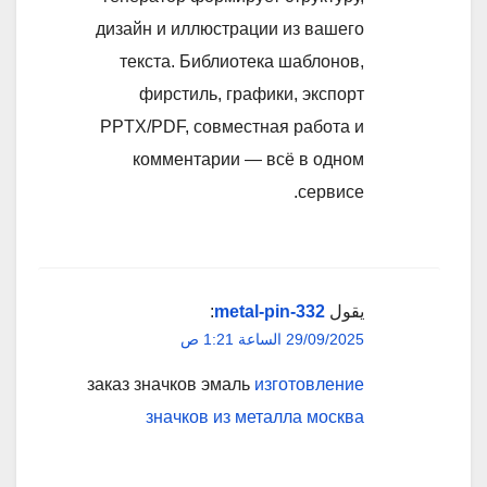
дизайн и иллюстрации из вашего
текста. Библиотека шаблонов,
фирстиль, графики, экспорт
PPTX/PDF, совместная работа и
комментарии — всё в одном
сервисе.
يقول
metal-pin-332
:
29/09/2025 الساعة 1:21 ص
заказ значков эмаль
изготовление
значков из металла москва