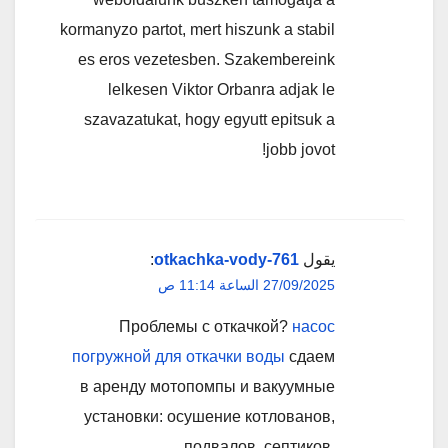
kormanyzo partot, mert hiszunk a stabil
es eros vezetesben. Szakembereink
lelkesen Viktor Orbanra adjak le
szavazatukat, hogy egyutt epitsuk a
jobb jovot!
يقول
otkachka-vody-761
:
27/09/2025 الساعة 11:14 ص
Проблемы с откачкой?
насос
погружной для откачки воды
сдаем
в аренду мотопомпы и вакуумные
установки: осушение котлованов,
подвалов, септиков.