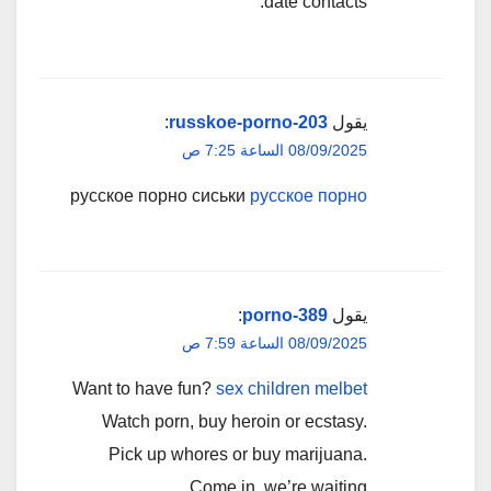
date contacts.
يقول
russkoe-porno-203
:
08/09/2025 الساعة 7:25 ص
русское порно сиськи
русское порно
يقول
porno-389
:
08/09/2025 الساعة 7:59 ص
Want to have fun?
sex children melbet
Watch porn, buy heroin or ecstasy.
Pick up whores or buy marijuana.
Come in, we’re waiting