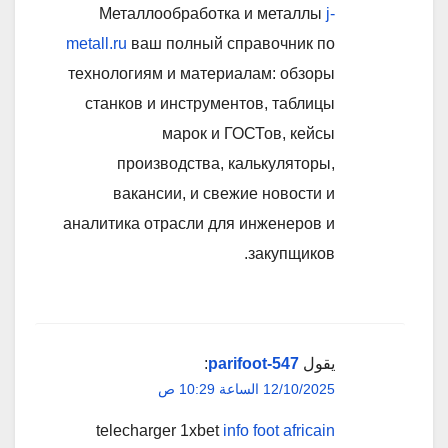
Металлообработка и металлы
j-
metall.ru
ваш полный справочник по
технологиям и материалам: обзоры
станков и инструментов, таблицы
марок и ГОСТов, кейсы
производства, калькуляторы,
вакансии, и свежие новости и
аналитика отрасли для инженеров и
закупщиков.
يقول
parifoot-547
:
12/10/2025 الساعة 10:29 ص
telecharger 1xbet
info foot africain