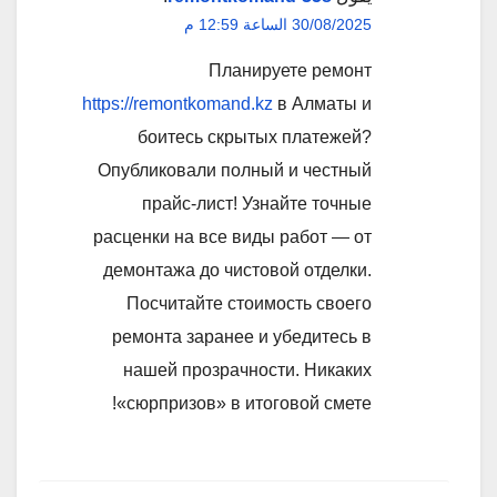
30/08/2025 الساعة 12:59 م
Планируете ремонт
https://remontkomand.kz
в Алматы и
боитесь скрытых платежей?
Опубликовали полный и честный
прайс-лист! Узнайте точные
расценки на все виды работ — от
демонтажа до чистовой отделки.
Посчитайте стоимость своего
ремонта заранее и убедитесь в
нашей прозрачности. Никаких
«сюрпризов» в итоговой смете!