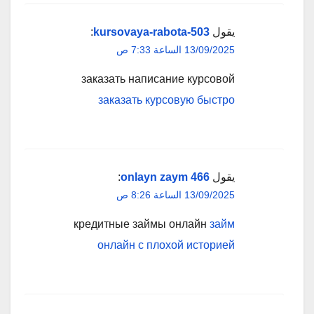
يقول
kursovaya-rabota-503
:
13/09/2025 الساعة 7:33 ص
заказать написание курсовой
заказать курсовую быстро
يقول
onlayn zaym 466
:
13/09/2025 الساعة 8:26 ص
кредитные займы онлайн
займ
онлайн с плохой историей