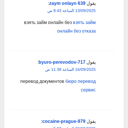
يقول
zaym onlayn 639
:
13/09/2025 الساعة 8:43 ص
взять займ онлайн без
взять займ
онлайн без отказа
يقول
byuro-perevodov-717
:
16/09/2025 الساعة 11:38 ص
перевод документов
бюро перевод
сервис
يقول
cocaine-prague-979
: