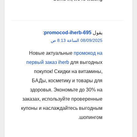
يقول
promocod-iherb-695
:
08/09/2025 الساعة 8:13 ص
Новые актуальные
промокод на
первый заказ iherb
для выгодных
покупок! Скидки на витамины,
БАДы, косметику и товары для
здоровья. Экономьте до 30% на
заказах, используйте проверенные
купоны и наслаждайтесь выгодным
шопингом.