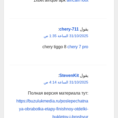
1xbet afrique apk
africain foot
يقول
chery-711
:
31/10/2025 الساعة 1:35 ص
chery tiggo 8
chery 7 pro
يقول
StevenKit
:
31/10/2025 الساعة 4:14 ص
Полная версия материала тут:
https://buzulukmedia.ru/poslepechatna
ya-obrabotka-etapy-finishnoy-otdelki-
bukletov-i-broshyur