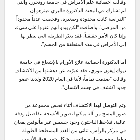
وقالت اخصائية علم الأمراض في جامعة روتجرز، والتي
لم تشارك في البحث الدكتورة فاليري فيتزهو إن
“الدراسة كانت محدودة وصغيرة، وفحصت عدداً محدوداً
من المرضى”. وأضافت “لكن يبدو أنهم عثروا على شيء،
وإذا كان الأمر حقيقياً، فقد يغيّر الطريقة التي ننظر بها
إلى الأمراض في هذه المنطقة من الجسم”.
أما الدكتورة أخصائية علاج الأورام بالإشعاع في جامعة
ديوك إيفون موري، فقد عبرّت عن دهشتها من الاكتشاف
وقالت “صدمت تماماً، لأننا في العام 2020 ولدينا عضو
جديد اكتشف في جسم الإنسان”.
وتم التوصل لهذا الاكتشاف أثناء فحص مجموعة من
صور المسح من آلة يمكنها تصوير الأنسجة بتفاصيل ودقة
عالية، فلاحظ الباحثون وجود جسمين غير مألوفين يقعان
في مركز بالرأس، ثنائي من الغدد المسطحة الطويلة
بطول بضع بوصات، ملتصق بشكل خفي فوق الأنابيب