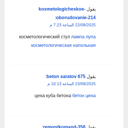
يقول
kosmetologicheskoe-
:
oborudovanie-214
22/08/2025 الساعة 7:23 م
косметологический стул
лампа лупа
косметологическая напольная
يقول
beton saratov 675
:
23/08/2025 الساعة 10:13 م
цена куба бетона
бетон цена
يقول
remontkomand-358
: