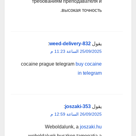
требованиям преподавателя и
высокая точность.
يقول
weed-delivery-832
:
25/09/2025 الساعة 11:23 م
cocaine prague telegram
buy cocaine
in telegram
يقول
joszaki-353
:
26/09/2025 الساعة 12:59 م
Weboldalunk, a
joszaki.hu
weboldalunk buszken tamogatja a