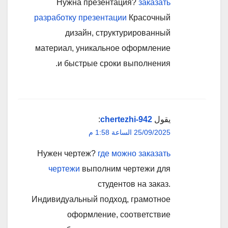
Нужна презентация?
заказать
разработку презентации
Красочный
дизайн, структурированный
материал, уникальное оформление
и быстрые сроки выполнения.
يقول
chertezhi-942
:
25/09/2025 الساعة 1:58 م
Нужен чертеж?
где можно заказать
чертежи
выполним чертежи для
студентов на заказ.
Индивидуальный подход, грамотное
оформление, соответствие