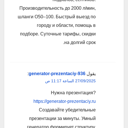
Производительность до 2000 л/мин,
шланги O50–100. Быстрый выезд по
городу и области, помощь в
подборе. Суточные тарифы, скидки
на долгий срок.
يقول
generator-prezentaciy-936
:
27/09/2025 الساعة 11:17 ص
Нужна презентация?
https://generator-prezentaciy.ru
Создавайте убедительные
презентации за минуты. Умный
генератор формирует структуру,