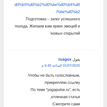
d0%b5%d0%b2%d0%be%d0%b4%d0
%be%d0%b2/
Подготовка – залог успешного
похода. Желаем вам ярких эмоций и
новых открытий!
يقول
rusgox
:
01/07/2025 الساعة 6:45 م
Чтобы не быть голословным,
прикрепляю ссылку:
По теме “yogapulse.ru”, есть
отличная статья.
Смотрите сами: