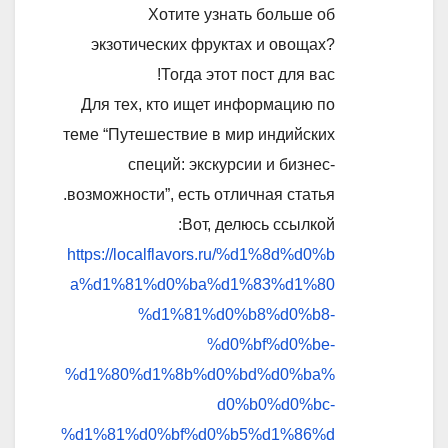
Хотите узнать больше об
экзотических фруктах и овощах?
Тогда этот пост для вас!
Для тех, кто ищет информацию по
теме “Путешествие в мир индийских
специй: экскурсии и бизнес-
возможности”, есть отличная статья.
Вот, делюсь ссылкой:
https://localflavors.ru/%d1%8d%d0%b
a%d1%81%d0%ba%d1%83%d1%80
%d1%81%d0%b8%d0%b8-
%d0%bf%d0%be-
%d1%80%d1%8b%d0%bd%d0%ba%
d0%b0%d0%bc-
%d1%81%d0%bf%d0%b5%d1%86%d