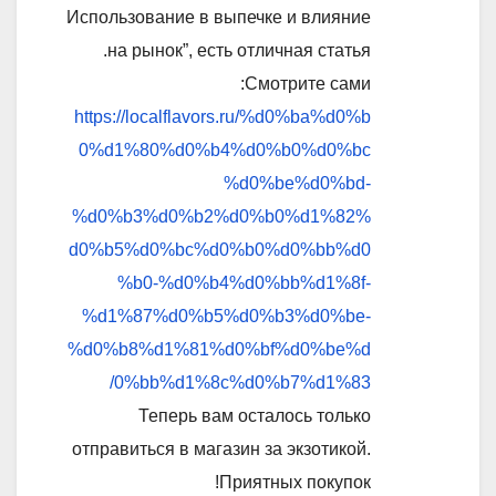
Использование в выпечке и влияние
на рынок”, есть отличная статья.
Смотрите сами:
https://localflavors.ru/%d0%ba%d0%b
0%d1%80%d0%b4%d0%b0%d0%bc
%d0%be%d0%bd-
%d0%b3%d0%b2%d0%b0%d1%82%
d0%b5%d0%bc%d0%b0%d0%bb%d0
%b0-%d0%b4%d0%bb%d1%8f-
%d1%87%d0%b5%d0%b3%d0%be-
%d0%b8%d1%81%d0%bf%d0%be%d
0%bb%d1%8c%d0%b7%d1%83/
Теперь вам осталось только
отправиться в магазин за экзотикой.
Приятных покупок!