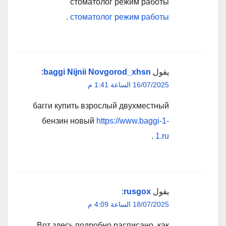
стоматолог режим работы
.
стоматолог режим работы
يقول
baggi Nijnii Novgorod_xhsn
:
16/07/2025 الساعة 1:41 م
багги купить взрослый двухместный
бензин новый
https://www.baggi-1-
.
1.ru
يقول
rusgox
:
18/07/2025 الساعة 4:09 م
Вот здесь подробно расписано, как