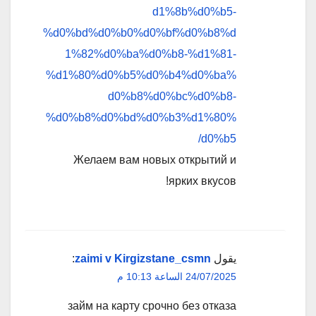
d1%8b%d0%b5-
%d0%bd%d0%b0%d0%bf%d0%b8%d
1%82%d0%ba%d0%b8-%d1%81-
%d1%80%d0%b5%d0%b4%d0%ba%
d0%b8%d0%bc%d0%b8-
%d0%b8%d0%bd%d0%b3%d1%80%
d0%b5/
Желаем вам новых открытий и
ярких вкусов!
يقول
zaimi v Kirgizstane_csmn
:
24/07/2025 الساعة 10:13 م
займ на карту срочно без отказа