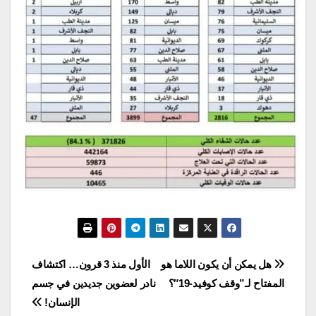
تصفّح
هل يمكن أن يكون اللاما هو
الأول منذ 3 قرون… اكتشاف
المفتاح لـ”وقف كوفيد-19″؟
نادر لعضوين جديدين في جسم
المقالات
الإنسان!