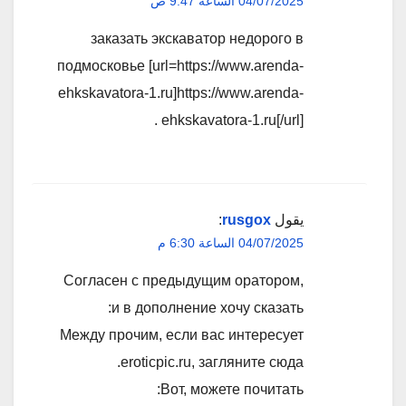
04/07/2025 الساعة 9:47 ص
заказать экскаватор недорого в
подмосковье [url=https://www.arenda-
ehkskavatora-1.ru]https://www.arenda-
ehkskavatora-1.ru[/url] .
يقول
rusgox
:
04/07/2025 الساعة 6:30 م
Согласен с предыдущим оратором,
и в дополнение хочу сказать:
Между прочим, если вас интересует
eroticpic.ru, загляните сюда.
Вот, можете почитать: