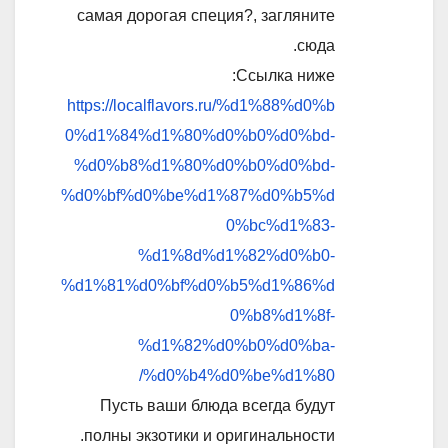
самая дорогая специя?, загляните
сюда.
Ссылка ниже:
https://localflavors.ru/%d1%88%d0%b
0%d1%84%d1%80%d0%b0%d0%bd-
%d0%b8%d1%80%d0%b0%d0%bd-
%d0%bf%d0%be%d1%87%d0%b5%d
0%bc%d1%83-
%d1%8d%d1%82%d0%b0-
%d1%81%d0%bf%d0%b5%d1%86%d
0%b8%d1%8f-
%d1%82%d0%b0%d0%ba-
%d0%b4%d0%be%d1%80/
Пусть ваши блюда всегда будут
полны экзотики и оригинальности.