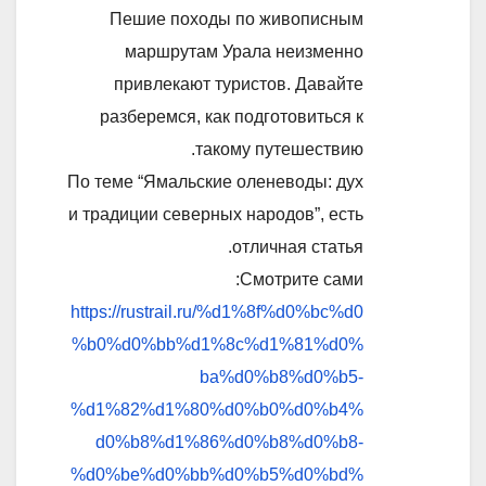
Пешие походы по живописным
маршрутам Урала неизменно
привлекают туристов. Давайте
разберемся, как подготовиться к
такому путешествию.
По теме “Ямальские оленеводы: дух
и традиции северных народов”, есть
отличная статья.
Смотрите сами:
https://rustrail.ru/%d1%8f%d0%bc%d0
%b0%d0%bb%d1%8c%d1%81%d0%
ba%d0%b8%d0%b5-
%d1%82%d1%80%d0%b0%d0%b4%
d0%b8%d1%86%d0%b8%d0%b8-
%d0%be%d0%bb%d0%b5%d0%bd%