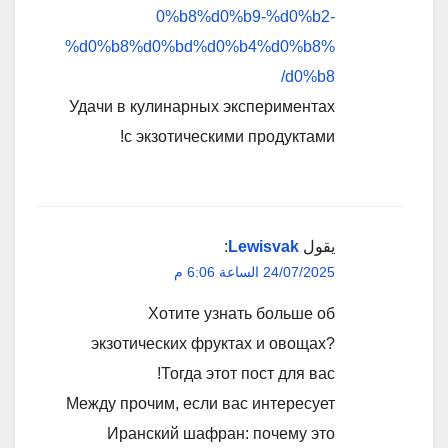
0%b8%d0%b9-%d0%b2-
%d0%b8%d0%bd%d0%b4%d0%b8%
d0%b8/
Удачи в кулинарных экспериментах
с экзотическими продуктами!
يقول
Lewisvak
:
24/07/2025 الساعة 6:06 م
Хотите узнать больше об
экзотических фруктах и овощах?
Тогда этот пост для вас!
Между прочим, если вас интересует
Иранский шафран: почему это