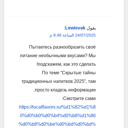
يقول
Lewisvak
:
24/07/2025 الساعة 8:48 م
Пытаетесь разнообразить своё
питание необычными вкусами? Мы
подскажем, как это сделать!
По теме “Скрытые тайны
традиционных напитков 2025”, там
просто кладезь информации.
Смотрите сами:
https://localflavors.ru/%d1%82%d1%8
0%d0%b0%d0%b4%d0%b8%d1%86
%d0%b8%d0%be%d0%bd%d0%bd%