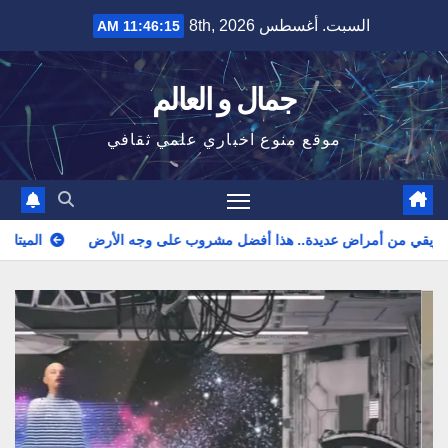
Ski
السبت. أغسطس 8th, 2026
11:46:16 AM
t
conten
جمال و العالم
موقع منوع اخباري علمي ثقافي
دة.. هذا أفضل مشروب على وجه الأرض
الميتافيرس.. قفزة “الإنترن